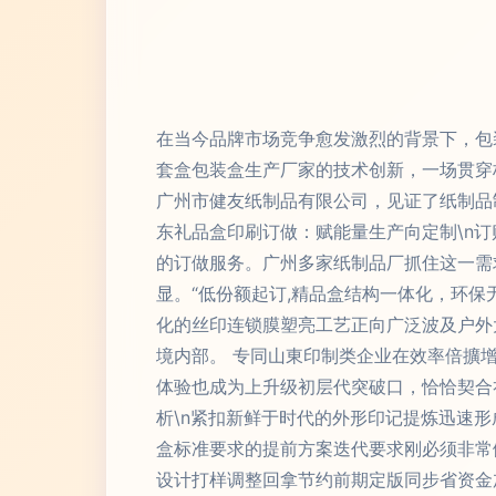
在当今品牌市场竞争愈发激烈的背景下，包
套盒包装盒生产厂家的技术创新，一场贯穿
广州市健友纸制品有限公司，见证了纸制品制
东礼品盒印刷订做：赋能量生产向定制\n
的订做服务。广州多家纸制品厂抓住这一需
显。“低份额起订,精品盒结构一体化，环
化的丝印连锁膜塑亮工艺正向广泛波及户外
境内部。 专同山東印制类企业在效率倍擴
体验也成为上升级初层代突破口，恰恰契合礼
析\n紧扣新鲜于时代的外形印记提炼迅速
盒标准要求的提前方案迭代要求刚必须非常
设计打样调整回拿节约前期定版同步省资金